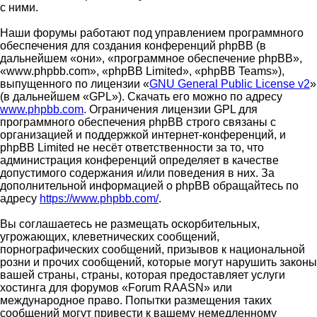
с ними.
Наши форумы работают под управлением программного
обеспечения для создания конференций phpBB (в
дальнейшем «они», «программное обеспечение phpBB»,
«www.phpbb.com», «phpBB Limited», «phpBB Teams»),
выпущенного по лицензии «
GNU General Public License v2
»
(в дальнейшем «GPL»). Скачать его можно по адресу
www.phpbb.com
. Ограничения лицензии GPL для
программного обеспечения phpBB строго связаны с
организацией и поддержкой интернет-конференций, и
phpBB Limited не несёт ответственности за то, что
администрация конференций определяет в качестве
допустимого содержания и/или поведения в них. За
дополнительной информацией о phpBB обращайтесь по
адресу
https://www.phpbb.com/
.
Вы соглашаетесь не размещать оскорбительных,
угрожающих, клеветнических сообщений,
порнографических сообщений, призывов к национальной
розни и прочих сообщений, которые могут нарушить законы
вашей страны, страны, которая предоставляет услуги
хостинга для форумов «Forum RAASN» или
международное право. Попытки размещения таких
сообщений могут привести к вашему немедленному