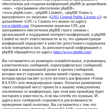
обеспечения для создания конференций phpBB (в дальнейшем
«они», «программное обеспечение phpBB»,
«www.phpbb.com», «phpBB Limited», «phpBB Teams»),
выпущенного по лицензии «
GNU General Public License v2
» (в
дальнейшем «GPL»). Скачать его можно по адресу
www.phpbb.com
. Ограничения лицензии GPL для
программного обеспечения phpBB строго связаны с
организацией и поддержкой интернет-конференций, и phpBB
Limited не несёт ответственности за то, что администрация
конференций определяет в качестве допустимого содержания
и/или поведения в них. За дополнительной информацией о
phpBB обращайтесь по адресу
https://www.phpbb.com/
.
Вы соглашаетесь не размещать оскорбительных, угрожающих,
клеветнических сообщений, порнографических сообщений,
призывов к национальной розни и прочих сообщений,
которые могут нарушить законы вашей страны, страны,
которая предоставляет услуги хостинга для форумов «Forum
RAASN» или международное право. Попытки размещения
таких сообщений могут привести к вашему немедленному
отключению от конференции, при этом ваш провайдер будет
поставлен в известность, если мы сочтём это нужным. IP-
адреса всех сообщений сохраняются для возможности
проведения такой политики. Вы соглашаетесь с тем, что
администраторы форумов «Forum RAASN» имеют право