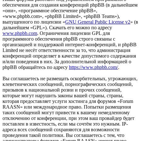
обеспечения для создания конференций phpBB (в дальнейшем
«они», «программное обеспечение phpBB»,
«www.phpbb.com», «phpBB Limited», «phpBB Teams»),
выпущенного по лицензии «
GNU General Public License v2
» (в
дальнейшем «GPL»). Скачать его можно по адресу
www.phpbb.com
. Ограничения лицензии GPL для
программного обеспечения phpBB строго связаны с
организацией и поддержкой интернет-конференций, и phpBB
Limited не несёт ответственности за то, что администрация
конференций определяет в качестве допустимого содержания
и/или поведения в них. За дополнительной информацией о
phpBB обращайтесь по адресу
https://www.phpbb.com/
.
Вы соглашаетесь не размещать оскорбительных, угрожающих,
клеветнических сообщений, порнографических сообщений,
призывов к национальной розни и прочих сообщений,
которые могут нарушить законы вашей страны, страны,
которая предоставляет услуги хостинга для форумов «Forum
RAASN» или международное право. Попытки размещения
таких сообщений могут привести к вашему немедленному
отключению от конференции, при этом ваш провайдер будет
поставлен в известность, если мы сочтём это нужным. IP-
адреса всех сообщений сохраняются для возможности
проведения такой политики. Вы соглашаетесь с тем, что
администраторы форумов «Forum RAASN» имеют право