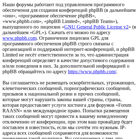
Наши форумы работают под управлением программного
обеспечения для создания конференций phpBB (в дальнейшем
«они», «программное обеспечение phpBB»,
«www.phpbb.com», «phpBB Limited», «phpBB Teams»),
выпущенного по лицензии «
GNU General Public License v2
» (в
дальнейшем «GPL»). Скачать его можно по адресу
www.phpbb.com
. Ограничения лицензии GPL для
программного обеспечения phpBB строго связаны с
организацией и поддержкой интернет-конференций, и phpBB
Limited не несёт ответственности за то, что администрация
конференций определяет в качестве допустимого содержания
и/или поведения в них. За дополнительной информацией о
phpBB обращайтесь по адресу
https://www.phpbb.com/
.
Вы соглашаетесь не размещать оскорбительных, угрожающих,
клеветнических сообщений, порнографических сообщений,
призывов к национальной розни и прочих сообщений,
которые могут нарушить законы вашей страны, страны,
которая предоставляет услуги хостинга для форумов «Forum
RAASN» или международное право. Попытки размещения
таких сообщений могут привести к вашему немедленному
отключению от конференции, при этом ваш провайдер будет
поставлен в известность, если мы сочтём это нужным. IP-
адреса всех сообщений сохраняются для возможности
проведения такой политики. Вы соглашаетесь с тем, что