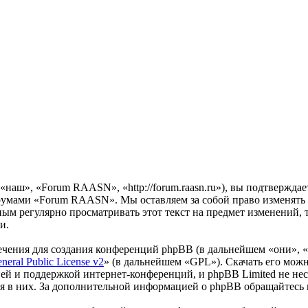
аш», «Forum RAASN», «http://forum.raasn.ru»), вы подтверждае
орумами «Forum RAASN». Мы оставляем за собой право изменять 
мным регулярно просматривать этот текст на предмет изменений
и.
чения для создания конференций phpBB (в дальнейшем «они», 
eral Public License v2
» (в дальнейшем «GPL»). Скачать его мож
ей и поддержкой интернет-конференций, и phpBB Limited не нес
ия в них. За дополнительной информацией о phpBB обращайтесь