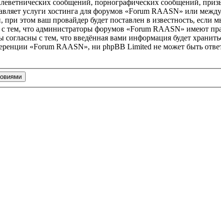
клеветнических сообщений, порнографических сообщений, приз
ставляет услуги хостинга для форумов «Forum RAASN» или межд
при этом ваш провайдер будет поставлен в известность, если м
 с тем, что администраторы форумов «Forum RAASN» имеют прав
 согласны с тем, что введённая вами информация будет хранитьс
еренции «Forum RAASN», ни phpBB Limited не может быть ответс