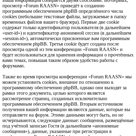
Ваша информация собирается двумя способами. Во-первых,
просмотр «Forum RAASN» приведёт к созданию
программным обеспечением phpBB определённого числа
cookies (небольшие текстовые файлы, загружаемые в папку
временных файлов вашего браузера). Первые две cookie
содержат только идентификатор пользователя (в дальнейшем
«user-id») и идентификатор анонимной сессии (в дальнейшем
«session-id»), автоматически присвоенные вам программным
обеспечением phpBB. Третья cookie будет создана после
просмотра одной из тем конференции «Forum RAASN» и
будет использоваться для хранения информации о прочтённых
вами темах, повышая таким образом удобство работы с
форумами.
Также во время просмотра конференции «Forum RAASN» мы
можем установить cookies, внешние по отношению к
программному обеспечению phpBB, однако они выходят за
рамки этого документа, целью которого является
рассмотрение страниц, созданных исключительно
программным обеспечением phpBB. Вторым источником
получения вашей информации являются данные, которые вы
отправляете на форум. Этими данными могут быть, но не
исчерпываются, следующие данные: сообщения, размещённые
под учётной записью Гостя (в дальнейшем «анонимные
сообщения»), данные, указанные при регистрации в