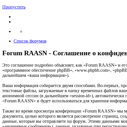
Пропустить
Список форумов
Forum RAASN - Соглашение о конфиде
Это соглашение подробно объясняет, как «Forum RAASN» и его 
«программное обеспечение phpBB», «www.phpbb.com», «phpBB 
дальнейшем «ваша информация»).
Ваша информация собирается двумя способами. Во-первых, п
текстовые файлы, загружаемые в папку временных файлов вашег
анонимной сессии (в дальнейшем «session-id»), автоматически
«Forum RAASN» и будет использоваться для хранения информа
Также во время просмотра конференции «Forum RAASN» мы мож
документа, целью которого является рассмотрение страниц,
данные, которые вы отправляете на форум. Этими данными мог
«анонимные сообщения»), данные, указанные при регистрации