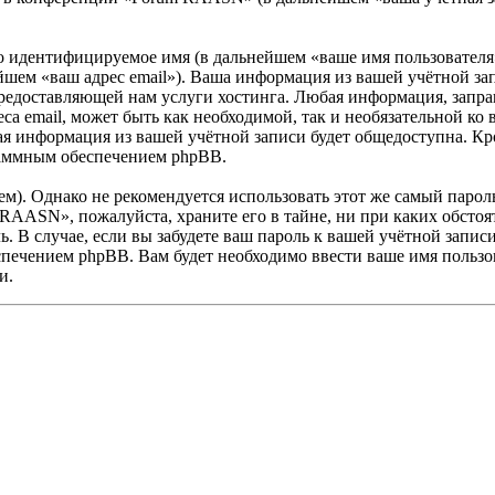
но идентифицируемое имя (в дальнейшем «ваше имя пользователя
нейшем «ваш адрес email»). Ваша информация из вашей учётной 
редоставляющей нам услуги хостинга. Любая информация, запр
еса email, может быть как необходимой, так и необязательной к
 информация из вашей учётной записи будет общедоступна. Кроме
раммным обеспечением phpBB.
. Однако не рекомендуется использовать этот же самый пароль,
 RAASN», пожалуйста, храните его в тайне, ни при каких обст
ль. В случае, если вы забудете ваш пароль к вашей учётной запи
ечением phpBB. Вам будет необходимо ввести ваше имя пользова
и.