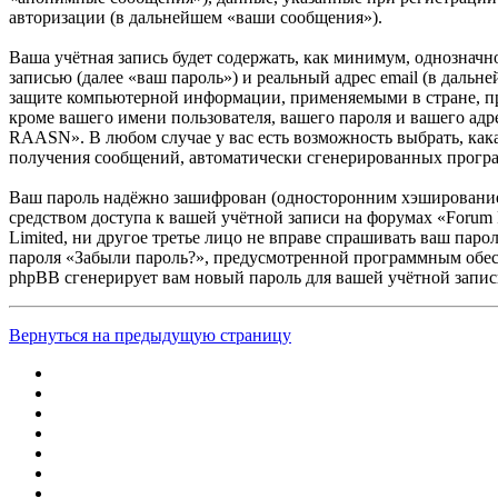
авторизации (в дальнейшем «ваши сообщения»).
Ваша учётная запись будет содержать, как минимум, однознач
записью (далее «ваш пароль») и реальный адрес email (в даль
защите компьютерной информации, применяемыми в стране, п
кроме вашего имени пользователя, вашего пароля и вашего адр
RAASN». В любом случае у вас есть возможность выбрать, какая
получения сообщений, автоматически сгенерированных прог
Ваш пароль надёжно зашифрован (односторонним хэшированием)
средством доступа к вашей учётной записи на форумах «Forum
Limited, ни другое третье лицо не вправе спрашивать ваш паро
пароля «Забыли пароль?», предусмотренной программным обесп
phpBB сгенерирует вам новый пароль для вашей учётной запис
Вернуться на предыдущую страницу