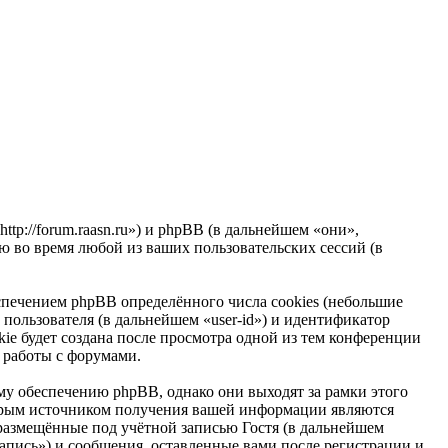
p://forum.raasn.ru») и phpBB (в дальнейшем «они»,
 во время любой из ваших пользовательских сессий (в
печением phpBB определённого числа cookies (небольшие
пользователя (в дальнейшем «user-id») и идентификатор
ie будет создана после просмотра одной из тем конференции
 работы с форумами.
 обеспечению phpBB, однако они выходят за рамки этого
торым источником получения вашей информации являются
размещённые под учётной записью Гостя (в дальнейшем
пись») и сообщения, оставленные вами после регистрации и