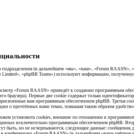
нциальности
подразделения (в дальнейшем «мы», «наш», «Forum RAASN», «htt
Limited», «phpBB Teams») используют информацию, полученную
росмотр «Forum RAASN» приведёт к созданию программным обес
о браузера). Первые две cookie содержат только идентификатор 
 присвоенные вам программным обеспечением phpBB. Третья cook
ции о прочтённых вами темах, повышая таким образом удобство
ем установить cookies, внешние по отношению к программному
 созданных исключительно программным обеспечением phpBB. В
ут быть, но не исчерпываются, следующие данные: сообщения, 
 в конференции «Forum RAASN» (в дальнейшем «ваша учётная за