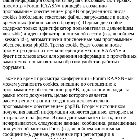
Ваша информация собирается двумя способами. Во-первых,
просмотр «Forum RAASN» приведёт к созданию
программным обеспечением phpBB определённого числа
cookies (небольшие текстовые файлы, загружаемые в папку
временных файлов вашего браузера). Первые две cookie
содержат только идентификатор пользователя (в дальнейшем
«user-id») и идентификатор анонимной сессии (в дальнейшем
«session-id»), автоматически присвоенные вам программным
обеспечением phpBB. Третья cookie будет создана после
просмотра одной из тем конференции «Forum RAASN» и
будет использоваться для хранения информации о прочтённых
вами темах, повышая таким образом удобство работы с
форумами.
Также во время просмотра конференции «Forum RAASN» мы
можем установить cookies, внешние по отношению к
программному обеспечению phpBB, однако они выходят за
рамки этого документа, целью которого является
рассмотрение страниц, созданных исключительно
программным обеспечением phpBB. Вторым источником
получения вашей информации являются данные, которые вы
отправляете на форум. Этими данными могут быть, но не
исчерпываются, следующие данные: сообщения, размещённые
под учётной записью Гостя (в дальнейшем «анонимные
сообщения»), данные, указанные при регистрации в