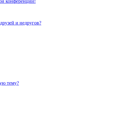
той конференции!
 друзей и недругов?
ную тему?