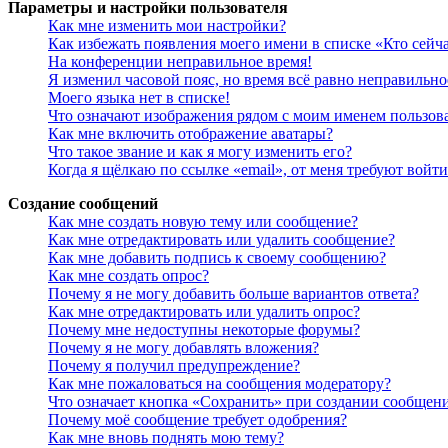
Параметры и настройки пользователя
Как мне изменить мои настройки?
Как избежать появления моего имени в списке «Кто сейч
На конференции неправильное время!
Я изменил часовой пояс, но время всё равно неправильно
Моего языка нет в списке!
Что означают изображения рядом с моим именем пользов
Как мне включить отображение аватары?
Что такое звание и как я могу изменить его?
Когда я щёлкаю по ссылке «email», от меня требуют войт
Создание сообщений
Как мне создать новую тему или сообщение?
Как мне отредактировать или удалить сообщение?
Как мне добавить подпись к своему сообщению?
Как мне создать опрос?
Почему я не могу добавить больше вариантов ответа?
Как мне отредактировать или удалить опрос?
Почему мне недоступны некоторые форумы?
Почему я не могу добавлять вложения?
Почему я получил предупреждение?
Как мне пожаловаться на сообщения модератору?
Что означает кнопка «Сохранить» при создании сообщен
Почему моё сообщение требует одобрения?
Как мне вновь поднять мою тему?