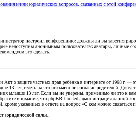
зования и/или юридических вопросов, связанных с этой конфере
администратор настроил конференцию: должны ли вы зарегистриро
рые недоступны анонимным пользователям: аватары, личные сообщ
екомендуем это сделать.
, или Акт о защите частных прав ребёнка в интернете от 1998 г.
е 13 лет, иметь на это письменное согласие родителей. Допус
х младше 13 лет. Если вы не уверены, применимо ли это к вам
Обратите внимание, что phpBB Limited администрация данной к
, кроме указанных в ответе на вопрос «С кем можно связаться 
ет юридической силы.
.