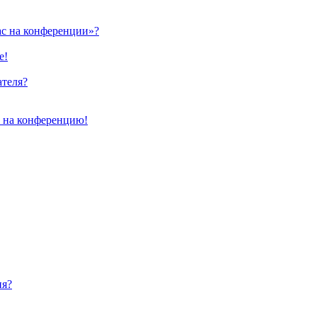
ас на конференции»?
е!
ателя?
и на конференцию!
ия?