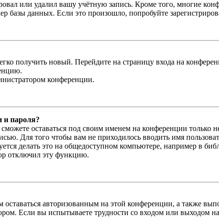
овал или удалил вашу учётную запись. Кроме того, многие кон
р базы данных. Если это произошло, попробуйте зарегистрироват
легко получить новый. Перейдите на страницу входа на конфер
енцию.
министратором конференции.
и и пароля?
ы сможете оставаться под своим именем на конференции только н
писью. Для того чтобы вам не приходилось вводить имя пользова
тся делать это на общедоступном компьютере, например в библи
тор отключил эту функцию.
вам оставаться авторизованным на этой конференции, а также в
ром. Если вы испытываете трудности со входом или выходом на