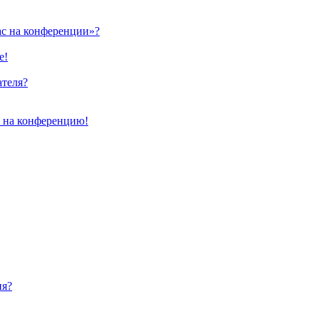
ас на конференции»?
е!
ателя?
и на конференцию!
ия?