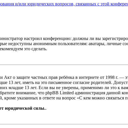
зования и/или юридических вопросов, связанных с этой конфере
администратор настроил конференцию: должны ли вы зарегистриро
рые недоступны анонимным пользователям: аватары, личные сообщ
екомендуем это сделать.
, или Акт о защите частных прав ребёнка в интернете от 1998 г.
е 13 лет, иметь на это письменное согласие родителей. Допус
х младше 13 лет. Если вы не уверены, применимо ли это к вам
Обратите внимание, что phpBB Limited администрация данной к
, кроме указанных в ответе на вопрос «С кем можно связаться 
ет юридической силы.
.