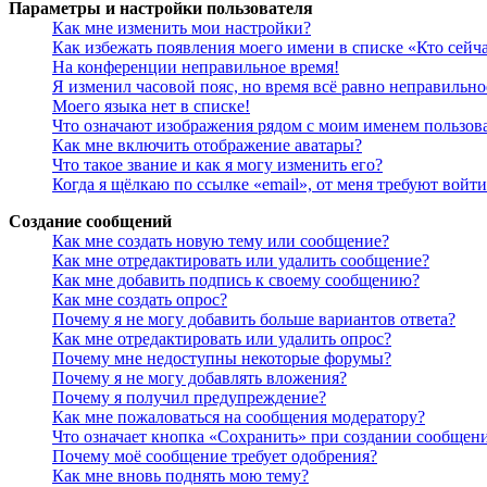
Параметры и настройки пользователя
Как мне изменить мои настройки?
Как избежать появления моего имени в списке «Кто сейч
На конференции неправильное время!
Я изменил часовой пояс, но время всё равно неправильно
Моего языка нет в списке!
Что означают изображения рядом с моим именем пользов
Как мне включить отображение аватары?
Что такое звание и как я могу изменить его?
Когда я щёлкаю по ссылке «email», от меня требуют войт
Создание сообщений
Как мне создать новую тему или сообщение?
Как мне отредактировать или удалить сообщение?
Как мне добавить подпись к своему сообщению?
Как мне создать опрос?
Почему я не могу добавить больше вариантов ответа?
Как мне отредактировать или удалить опрос?
Почему мне недоступны некоторые форумы?
Почему я не могу добавлять вложения?
Почему я получил предупреждение?
Как мне пожаловаться на сообщения модератору?
Что означает кнопка «Сохранить» при создании сообщен
Почему моё сообщение требует одобрения?
Как мне вновь поднять мою тему?