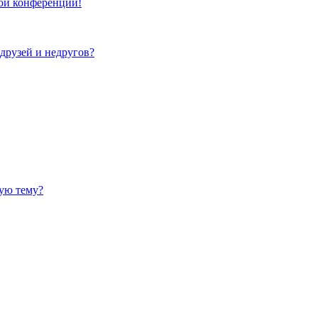
той конференции!
 друзей и недругов?
ную тему?