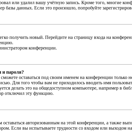
овал или удалил вашу учётную запись. Кроме того, многие кон
р базы данных. Если это произошло, попробуйте зарегистрироват
легко получить новый. Перейдите на страницу входа на конфер
енцию.
министратором конференции.
и и пароля?
ы сможете оставаться под своим именем на конференции только н
писью. Для того чтобы вам не приходилось вводить имя пользова
тся делать это на общедоступном компьютере, например в библи
тор отключил эту функцию.
вам оставаться авторизованным на этой конференции, а также в
ром. Если вы испытываете трудности со входом или выходом на