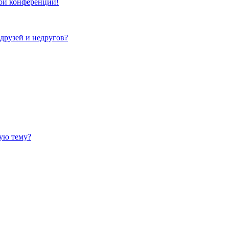
той конференции!
 друзей и недругов?
ную тему?