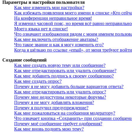
Параметры и настройки пользователя
Как мне изменить мои настройки?
Как избежать появления моего имени в списке «Кто сейч
На конференции неправильное время!
Я изменил часовой пояс, но время всё равно неправильно
Моего языка нет в списке!
Что означают изображения рядом с моим именем пользов
Как мне включить отображение аватары?
Что такое звание и как я могу изменить его?
Когда я щёлкаю по ссылке «email», от меня требуют войт
Создание сообщений
Как мне создать новую тему или сообщение?
Как мне отредактировать или удалить сообщение?
Как мне добавить подпись к своему сообщению?
Как мне создать опрос?
Почему я не могу добавить больше вариантов ответа?
Как мне отредактировать или удалить опрос?
Почему мне недоступны некоторые форумы?
Почему я не могу добавлять вложения?
Почему я получил предупреждение?
Как мне пожаловаться на сообщения модератору?
Что означает кнопка «Сохранить» при создании сообщен
Почему моё сообщение требует одобрения?
Как мне вновь поднять мою тему?