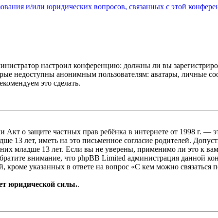
зования и/или юридических вопросов, связанных с этой конфере
администратор настроил конференцию: должны ли вы зарегистриро
рые недоступны анонимным пользователям: аватары, личные сообщ
екомендуем это сделать.
, или Акт о защите частных прав ребёнка в интернете от 1998 г.
е 13 лет, иметь на это письменное согласие родителей. Допус
х младше 13 лет. Если вы не уверены, применимо ли это к вам
Обратите внимание, что phpBB Limited администрация данной к
, кроме указанных в ответе на вопрос «С кем можно связаться 
ет юридической силы.
.