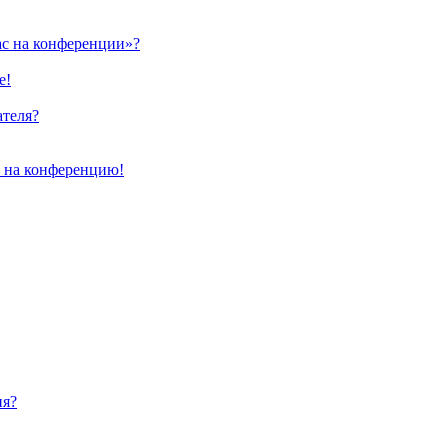
ас на конференции»?
е!
ателя?
и на конференцию!
ия?